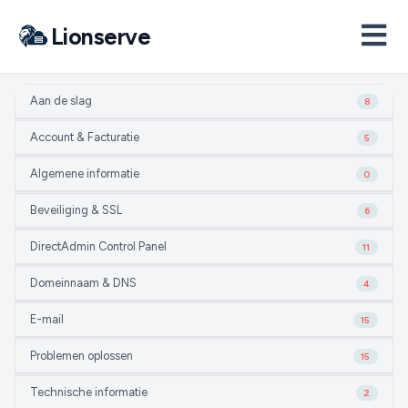
Lionserve
Aan de slag
8
Account & Facturatie
5
Algemene informatie
0
Beveiliging & SSL
6
DirectAdmin Control Panel
11
Domeinnaam & DNS
4
E-mail
15
Problemen oplossen
15
Technische informatie
2