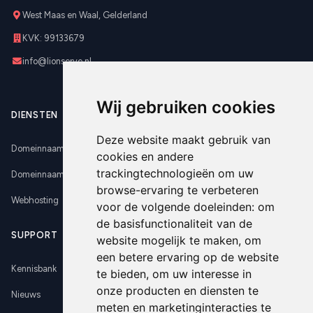
West Maas en Waal, Gelderland
KVK: 99133679
info@lionserve.nl
Wij gebruiken cookies
DIENSTEN
Deze website maakt gebruik van
Domeinnaam registreren
cookies en andere
trackingtechnologieën om uw
Domeinnaam verhuizen
browse-ervaring te verbeteren
Webhosting
voor de volgende doeleinden:
om
de basisfunctionaliteit van de
SUPPORT
website mogelijk te maken
,
om
een betere ervaring op de website
Kennisbank
te bieden
,
om uw interesse in
onze producten en diensten te
Nieuws
meten en marketinginteracties te