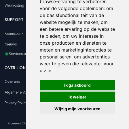
browse-ervaring te verbeteren
Webhosting
voor de volgende doeleinden:
om
de basisfunctionaliteit van de
SUPPORT
website mogelijk te maken
,
om
een betere ervaring op de website
Kennisbank
te bieden
,
om uw interesse in
onze producten en diensten te
Nieuws
meten en marketinginteracties te
Servicestatus
personaliseren
,
om advertenties
weer te geven die relevanter voor
OVER LIONSERVE
u zijn
.
Over ons
Ik ga akkoord
Algemene Voorwaarden
Ik weiger
Privacy Policy
Wijzig mijn voorkeuren
© 2026 Lionserve. Alle rechten voorbehouden.
|
|
Cookies
Thema
Algemene Voorwaarden
Privacy Policy
Over Lionserve