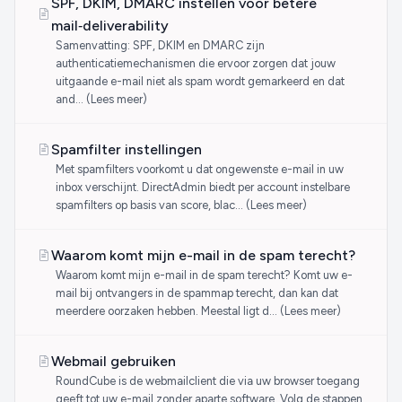
SPF, DKIM, DMARC instellen voor betere
mail‑deliverability
Samenvatting: SPF, DKIM en DMARC zijn
authenticatiemechanismen die ervoor zorgen dat jouw
uitgaande e-mail niet als spam wordt gemarkeerd en dat
and… (Lees meer)
Spamfilter instellingen
Met spamfilters voorkomt u dat ongewenste e-mail in uw
inbox verschijnt. DirectAdmin biedt per account instelbare
spamfilters op basis van score, blac… (Lees meer)
Waarom komt mijn e-mail in de spam terecht?
Waarom komt mijn e-mail in de spam terecht? Komt uw e-
mail bij ontvangers in de spammap terecht, dan kan dat
meerdere oorzaken hebben. Meestal ligt d… (Lees meer)
Webmail gebruiken
RoundCube is de webmailclient die via uw browser toegang
geeft tot uw e-mail zonder aparte software. Volg de stappen