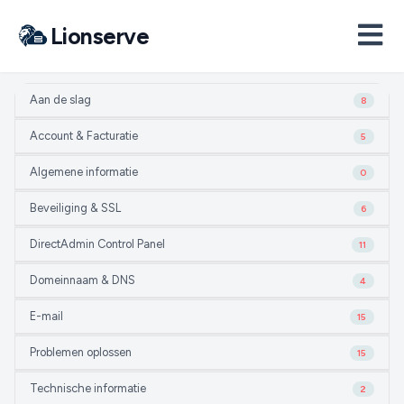
Lionserve
Aan de slag
8
Account & Facturatie
5
Algemene informatie
0
Beveiliging & SSL
6
DirectAdmin Control Panel
11
Domeinnaam & DNS
4
E-mail
15
Problemen oplossen
15
Technische informatie
2