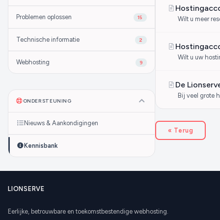
Hostingacc
Problemen oplossen
15
Wilt u meer res
Technische informatie
2
Hostingacc
Wilt u uw host
Webhosting
9
De Lionserv
Bij veel grote 
ONDERSTEUNING
Nieuws & Aankondigingen
« Terug
Kennisbank
LIONSERVE
Eerlijke, betrouwbare en toekomstbestendige webhosting.