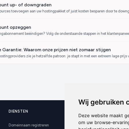
ount up- of downgraden
ources toevoegen aan uw hostingpakket of juist kosten besparen door te downgra
ount opzeggen
ingabonnement beëindigen? Volg de onderstaande stappen in het klantenpaneel 
e Garantie: Waarom onze prijzen niet zomaar stijgen
hostingproviders zie je hetzelfde patroon: je stapt in met een extreem lage prij
Wij gebruiken 
DIENSTEN
SUPPORT
Deze website maakt ge
om uw browse-ervaring
Domeinnaam registreren
Kennisbank