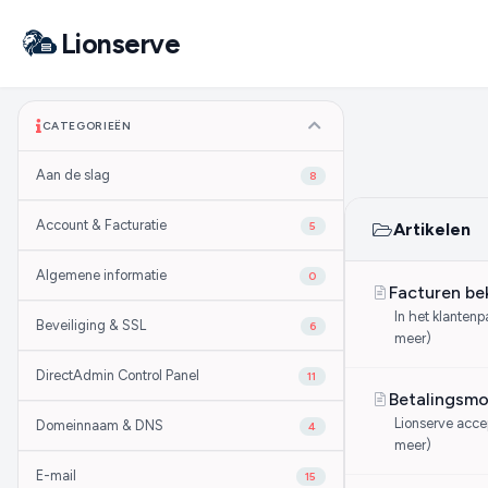
Lionserve
CATEGORIEËN
Aan de slag
8
Account & Facturatie
5
Artikelen
Algemene informatie
0
Facturen be
In het klanten
Beveiliging & SSL
6
meer)
DirectAdmin Control Panel
11
Betalingsmo
Lionserve acce
Domeinnaam & DNS
4
meer)
E-mail
15