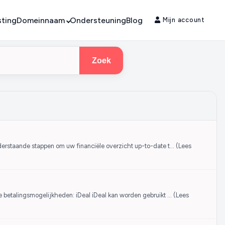
ting
Domeinnaam
Ondersteuning
Blog
Mijn account
Zoek
derstaande stappen om uw financiële overzicht up-to-date t… (Lees
e betalingsmogelijkheden: iDeal iDeal kan worden gebruikt … (Lees