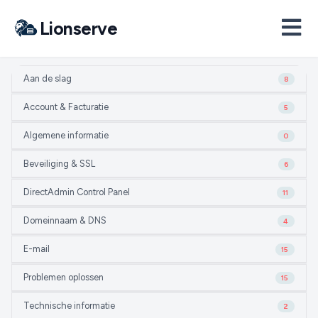
Lionserve
Aan de slag
8
Account & Facturatie
5
Algemene informatie
0
Beveiliging & SSL
6
DirectAdmin Control Panel
11
Domeinnaam & DNS
4
E-mail
15
Problemen oplossen
15
Technische informatie
2