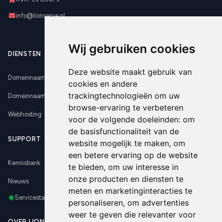
info@lionserve.nl
Wij gebruiken cookies
DIENSTEN
Deze website maakt gebruik van
Domeinnaam registreren
cookies en andere
trackingtechnologieën om uw
Domeinnaam verhuizen
browse-ervaring te verbeteren
Webhosting
voor de volgende doeleinden:
om
de basisfunctionaliteit van de
SUPPORT
website mogelijk te maken
,
om
een betere ervaring op de website
Kennisbank
te bieden
,
om uw interesse in
onze producten en diensten te
Nieuws
meten en marketinginteracties te
Servicestatus
personaliseren
,
om advertenties
weer te geven die relevanter voor
OVER LIONSERVE