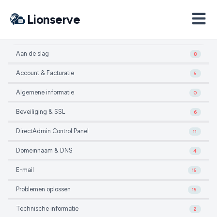
Lionserve
Aan de slag
8
Account & Facturatie
5
Algemene informatie
0
Beveiliging & SSL
6
DirectAdmin Control Panel
11
Domeinnaam & DNS
4
E-mail
15
Problemen oplossen
15
Technische informatie
2