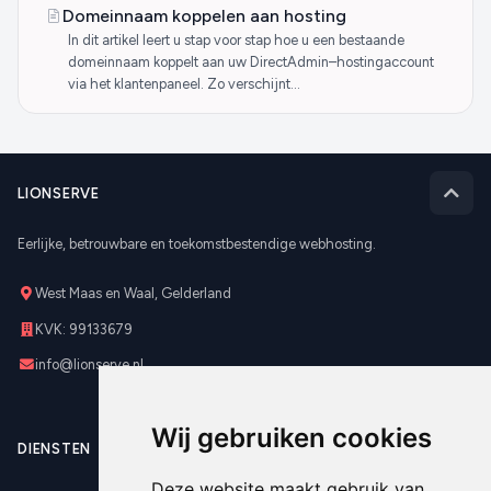
Domeinnaam koppelen aan hosting
In dit artikel leert u stap voor stap hoe u een bestaande
domeinnaam koppelt aan uw DirectAdmin–hostingaccount
via het klantenpaneel. Zo verschijnt...
LIONSERVE
Eerlijke, betrouwbare en toekomstbestendige webhosting.
West Maas en Waal, Gelderland
KVK: 99133679
info@lionserve.nl
Wij gebruiken cookies
DIENSTEN
Deze website maakt gebruik van