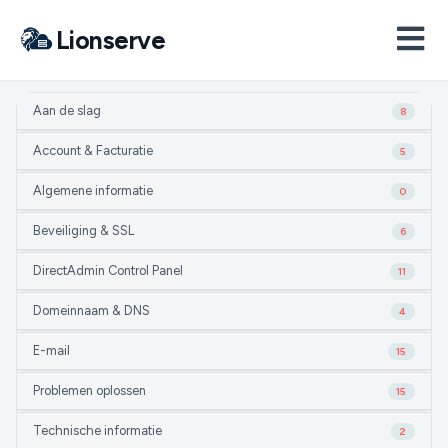
Lionserve
Aan de slag
8
Account & Facturatie
5
Algemene informatie
0
Beveiliging & SSL
6
DirectAdmin Control Panel
11
Domeinnaam & DNS
4
E-mail
15
Problemen oplossen
15
Technische informatie
2