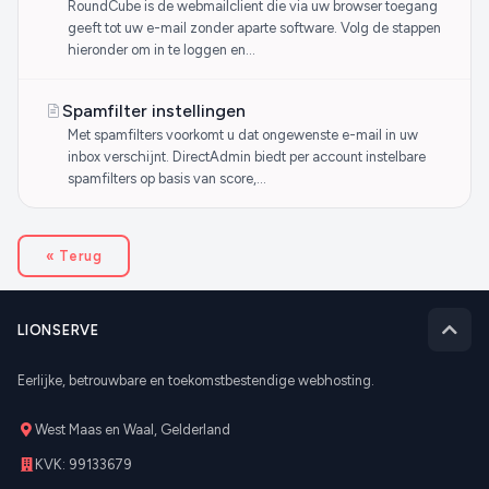
RoundCube is de webmailclient die via uw browser toegang
geeft tot uw e-mail zonder aparte software. Volg de stappen
hieronder om in te loggen en...
Spamfilter instellingen
Met spamfilters voorkomt u dat ongewenste e-mail in uw
inbox verschijnt. DirectAdmin biedt per account instelbare
spamfilters op basis van score,...
« Terug
LIONSERVE
Eerlijke, betrouwbare en toekomstbestendige webhosting.
West Maas en Waal, Gelderland
KVK: 99133679