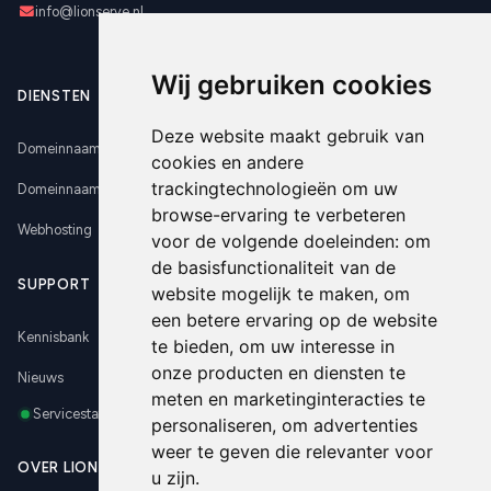
info@lionserve.nl
Wij gebruiken cookies
DIENSTEN
Deze website maakt gebruik van
Domeinnaam registreren
cookies en andere
trackingtechnologieën om uw
Domeinnaam verhuizen
browse-ervaring te verbeteren
Webhosting
voor de volgende doeleinden:
om
de basisfunctionaliteit van de
SUPPORT
website mogelijk te maken
,
om
een betere ervaring op de website
Kennisbank
te bieden
,
om uw interesse in
onze producten en diensten te
Nieuws
meten en marketinginteracties te
Servicestatus
personaliseren
,
om advertenties
weer te geven die relevanter voor
OVER LIONSERVE
u zijn
.