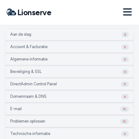
Lionserve
Aan de slag
8
Account & Facturatie
5
Algemene informatie
0
Beveiliging & SSL
6
DirectAdmin Control Panel
11
Domeinnaam & DNS
4
E-mail
15
Problemen oplossen
15
Technische informatie
2