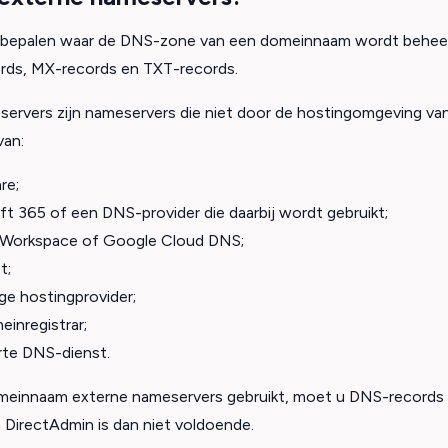
bepalen waar de DNS-zone van een domeinnaam wordt beheerd
s, MX-records en TXT-records.
ervers zijn nameservers die niet door de hostingomgeving va
van:
re;
t 365 of een DNS-provider die daarbij wordt gebruikt;
Workspace of Google Cloud DNS;
t;
ge hostingprovider;
inregistrar;
rte DNS-dienst.
einnaam externe nameservers gebruikt, moet u DNS-records aan
 DirectAdmin is dan niet voldoende.