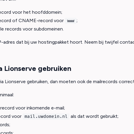
ecord voor het hoofddomein;
ecord of CNAME-record voor
;
www
le records voor subdomeinen.
P-adres dat bij uw hostingpakket hoort. Neem bij twijfel cont
ia Lionserve gebruiken
 via Lionserve gebruiken, dan moeten ook de mailrecords correc
nimaal:
record voor inkomende e-mail;
ecord voor
als dat wordt gebruikt;
mail.uwdomein.nl
ords;
cords;