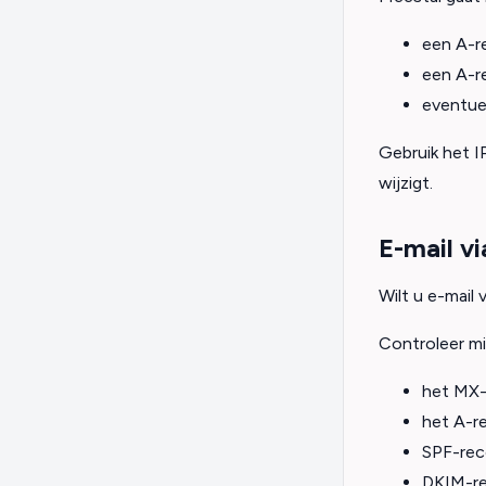
een A-r
een A-r
eventue
Gebruik het I
wijzigt.
E-mail v
Wilt u e-mail
Controleer mi
het MX-
het A-r
SPF-rec
DKIM-re