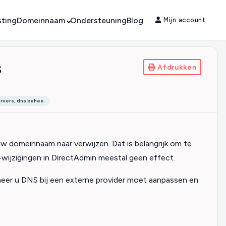
ting
Domeinnaam
Ondersteuning
Blog
Mijn account
s
Afdrukken
ervers, dns behee
 domeinnaam naar verwijzen. Dat is belangrijk om te
ijzigingen in DirectAdmin meestal geen effect.
nneer u DNS bij een externe provider moet aanpassen en