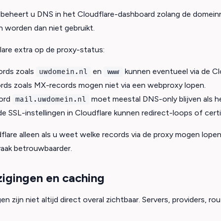
e beheert u DNS in het Cloudflare-dashboard zolang de domei
n worden dan niet gebruikt.
lare extra op de proxy-status:
rds zoals
en
kunnen eventueel via de Cl
uwdomein.nl
www
ords zoals MX-records mogen niet via een webproxy lopen.
ord
moet meestal DNS-only blijven als he
mail.uwdomein.nl
e SSL-instellingen in Cloudflare kunnen redirect-loops of ce
flare alleen als u weet welke records via de proxy mogen lopen 
vaak betrouwbaarder.
igingen en caching
n zijn niet altijd direct overal zichtbaar. Servers, providers, 