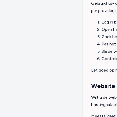
Gebruikt uw d
per provider, 
Log in b
Open he
Zoek het
Pas het
Sla de w
Controle
Let goed op 
Website 
Wilt u de web
hostingpakket
Meestal gaat