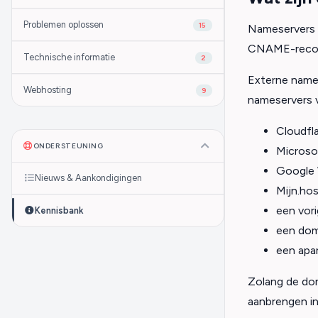
Problemen oplossen
15
Nameservers 
CNAME-record
Technische informatie
2
Externe names
Webhosting
9
nameservers 
Cloudfla
ONDERSTEUNING
Microsof
Google 
Nieuws & Aankondigingen
Mijn.hos
een vori
Kennisbank
een dome
een apa
Zolang de dom
aanbrengen in