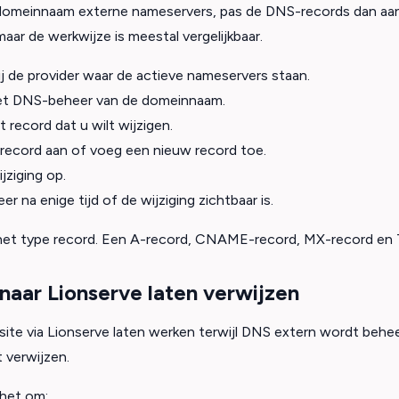
omeinnaam externe nameservers, pas de DNS-records dan aan bi
maar de werkwijze is meestal vergelijkbaar.
ij de provider waar de actieve nameservers staan.
t DNS-beheer van de domeinnaam.
 record dat u wilt wijzigen.
 record aan of voeg een nieuw record toe.
ijziging op.
er na enige tijd of de wijziging zichtbaar is.
het type record. Een A-record, CNAME-record, MX-record en T
naar Lionserve laten verwijzen
site via Lionserve laten werken terwijl DNS extern wordt behe
 verwijzen.
 het om: