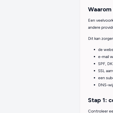
Waarom i
Een veelvoor
andere provide
Dit kan zorge
de websi
e-mail w
SPF, DK
SSL aanv
een sub
DNS-wijz
Stap 1: 
Controleer ee