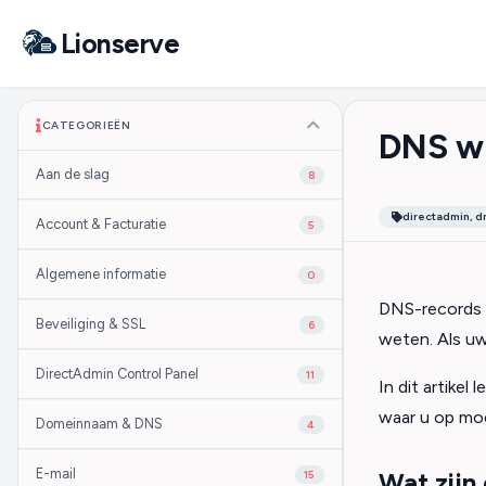
Lionserve
CATEGORIEËN
DNS wi
Aan de slag
8
directadmin, d
Account & Facturatie
5
Algemene informatie
0
DNS-records w
Beveiliging & SSL
6
weten. Als u
DirectAdmin Control Panel
11
In dit artike
waar u op moet
Domeinnaam & DNS
4
E-mail
Wat zijn
15