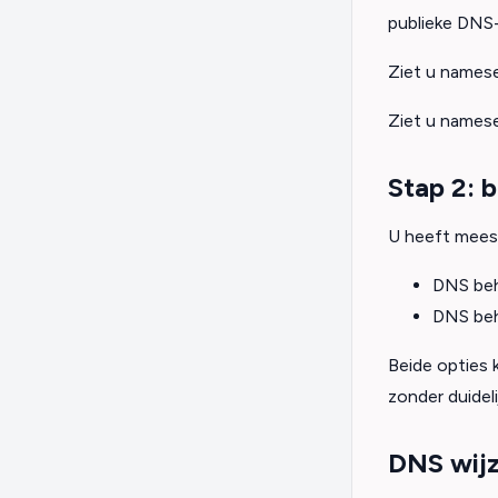
publieke DNS
Ziet u namese
Ziet u namese
Stap 2: 
U heeft meest
DNS behe
DNS behe
Beide opties 
zonder duidel
DNS wijz