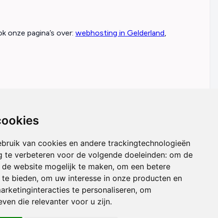
ok onze pagina’s over:
webhosting in Gelderland
,
cookies
OVER LIONSERVE
bruik van cookies en andere trackingtechnologieën
 te verbeteren voor de volgende doeleinden:
om de
Over ons
an de website mogelijk te maken
,
om een betere
 te bieden
,
om uw interesse in onze producten en
Algemene Voorwaarden
arketinginteracties te personaliseren
,
om
Privacy Policy
ven die relevanter voor u zijn
.