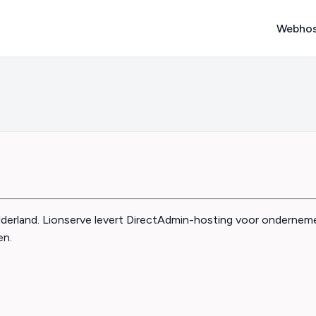
Webhos
rland. Lionserve levert DirectAdmin-hosting voor ondernemers,
en.