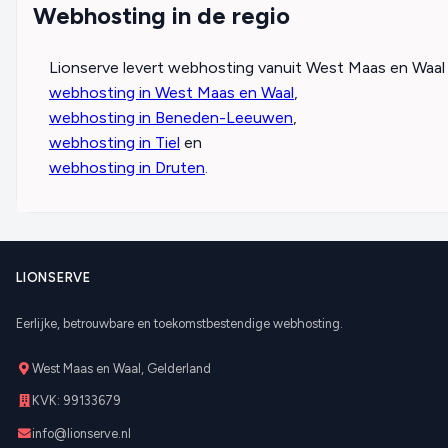
Webhosting in de regio
Lionserve levert webhosting vanuit West Maas en Waal v
webhosting in West Maas en Waal
,
webhosting in Beneden-Leeuwen
,
webhosting in Tiel
en
webhosting in Druten
.
LIONSERVE
Eerlijke, betrouwbare en toekomstbestendige webhosting.
West Maas en Waal, Gelderland
KVK: 99133679
info@lionserve.nl