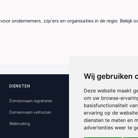
oor ondernemers, zzp’ers en organisaties in de regio. Bekijk o
Wij gebruiken 
DIENSTEN
SUPPORT
Deze website maakt ge
om uw browse-ervaring
Domeinnaam registreren
Kennisbank
basisfunctionaliteit v
ervaring op de website
Domeinnaam verhuizen
Nieuws
diensten te meten en m
Servicestatus
Webhosting
advertenties weer te ge